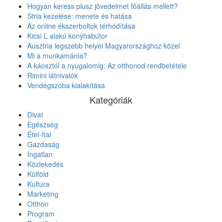
Hogyan keress plusz jövedelmet főállás mellett?
Stria kezelése: menete és hatása
Az online ékszerboltok térhódítása
Kicsi L alakú konyhabútor
Ausztria legszebb helyei Magyarországhoz közel
Mi a munkamánia?
A káosztól a nyugalomig: Az otthonod rendbetétele
Rimini látnivalók
Vendégszoba kialakítása
Kategóriák
Divat
Egészség
Étel-Ital
Gazdaság
Ingatlan
Közlekedés
Külföld
Kultúra
Marketing
Otthon
Program