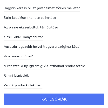
Hogyan keress plusz jövedelmet főállás mellett?
Stria kezelése: menete és hatása
Az online ékszerboltok térhódítása
Kicsi L alakú konyhabútor
Ausztria legszebb helyei Magyarországhoz közel
Mi a munkamánia?
A káosztól a nyugalomig: Az otthonod rendbetétele
Rimini látnivalók
Vendégszoba kialakítása
KATEGÓRIÁK