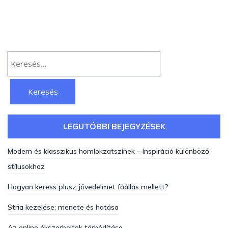
Keresés:
LEGUTÓBBI BEJEGYZÉSEK
Modern és klasszikus homlokzatszínek – Inspiráció különböző
stílusokhoz
Hogyan keress plusz jövedelmet főállás mellett?
Stria kezelése: menete és hatása
Az online ékszerboltok térhódítása