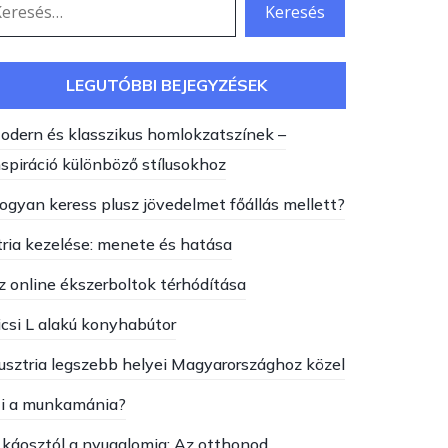
LEGUTÓBBI BEJEGYZÉSEK
odern és klasszikus homlokzatszínek –
nspiráció különböző stílusokhoz
ogyan keress plusz jövedelmet főállás mellett?
tria kezelése: menete és hatása
z online ékszerboltok térhódítása
icsi L alakú konyhabútor
usztria legszebb helyei Magyarországhoz közel
i a munkamánia?
 káosztól a nyugalomig: Az otthonod