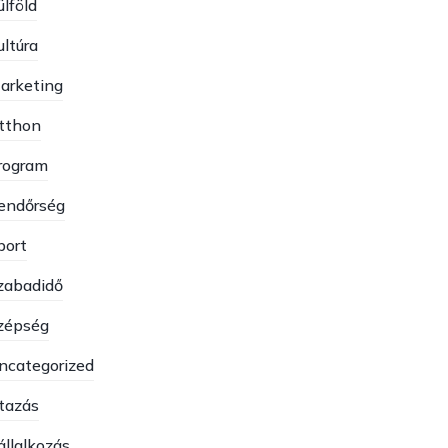
ülföld
ultúra
arketing
tthon
rogram
endőrség
port
zabadidő
zépség
ncategorized
tazás
állalkozás