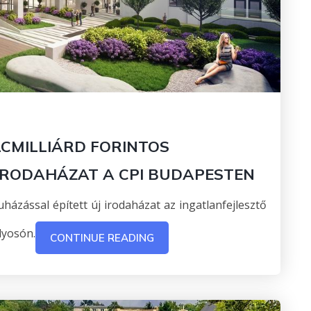
LCMILLIÁRD FORINTOS
 IRODAHÁZAT A CPI BUDAPESTEN
uházással épített új irodaházat az ingatlanfejlesztő
lyosón.
CONTINUE READING