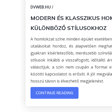
DVWEB.HU
/
MODERN ÉS KLASSZIKUS HOM
KÜLÖNBÖZŐ STÍLUSOKHOZ
A homlokzat színe minden épület esetében vi
utalásokat hordoz, és alapvetően meghat
gyakran kísérletezőbb, merészebb színvil
stílusok inkább a visszafogott, időtálló ár
választjuk, a szín nem csupán a formai 
közötti kapcsolatot is erősíti. A jól megvá
hosszú távon is élvezhető megjelenést.
CONTINUE READING