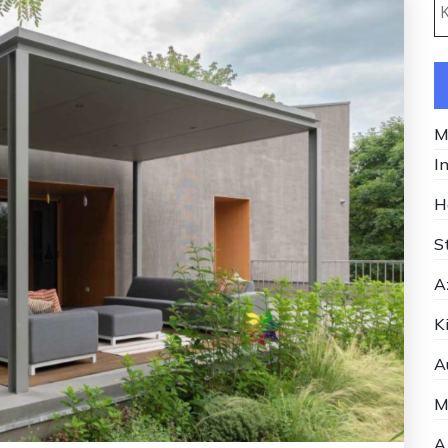
M
I
H
S
A
K
A
M
A