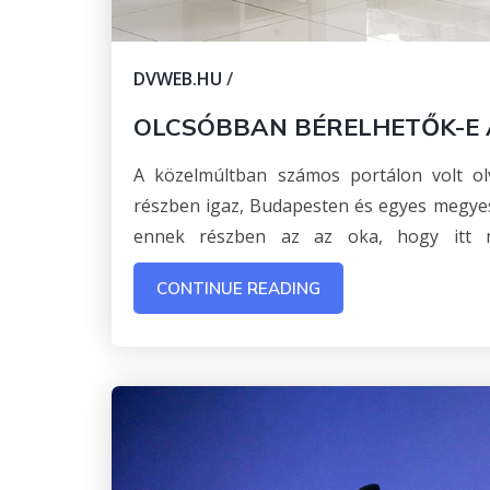
DVWEB.HU
/
OLCSÓBBAN BÉRELHETŐK-E 
A közelmúltban számos portálon volt olv
részben igaz, Budapesten és egyes megye
ennek részben az az oka, hogy itt m
CONTINUE READING