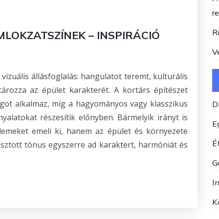
r
R
LOKZATSZÍNEK – INSPIRÁCIÓ
V
zuális állásfoglalás: hangulatot teremt, kulturális
ározza az épület karakterét. A kortárs építészet
ágot alkalmaz, míg a hagyományos vagy klasszikus
D
nyalatokat részesítik előnyben. Bármelyik irányt is
E
elemeket emeli ki, hanem az épület és környezete
Ét
lasztott tónus egyszerre ad karaktert, harmóniát és
G
I
K