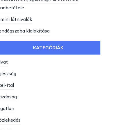
endbetétele
imini látnivalók
endégszoba kialakítása
KATEGÓRIÁK
ivat
gészség
el-Ital
azdaság
ngatlan
özlekedés