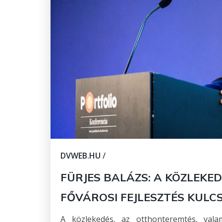
DVWEB.HU
/
FÜRJES BALÁZS: A KÖZLEKE
FŐVÁROSI FEJLESZTÉS KULC
A közlekedés, az otthonteremtés, vala