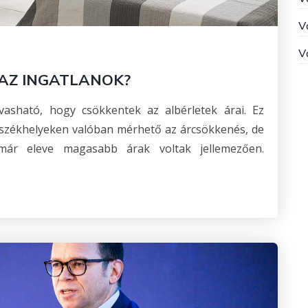
V
V
AZ INGATLANOK?
asható, hogy csökkentek az albérletek árai. Ez
székhelyeken valóban mérhető az árcsökkenés, de
ár eleve magasabb árak voltak jellemezően.