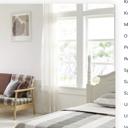
K
K
M
O
P
R
S
S
S
U
U
V