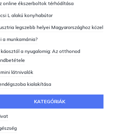
z online ékszerboltok térhódítása
icsi L alakú konyhabútor
usztria legszebb helyei Magyarországhoz közel
i a munkamánia?
 káosztól a nyugalomig: Az otthonod
endbetétele
imini látnivalók
endégszoba kialakítása
KATEGÓRIÁK
ivat
gészség