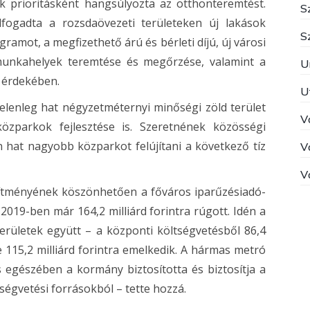
k prioritásként hangsúlyozta az otthonteremtést.
S
lfogadta a rozsdaövezeti területeken új lakások
S
ramot, a megfizethető árú és bérleti díjú, új városi
 munkahelyek teremtése és megőrzése, valamint a
U
a érdekében.
U
jelenleg hat négyzetméternyi minőségi zöld terület
V
özparkok fejlesztése is. Szeretnének közösségi
 hat nagyobb közparkot felújítani a következő tíz
V
V
esítményének köszönhetően a főváros iparűzésiadó-
z 2019-ben már 164,2 milliárd forintra rúgott. Idén a
rületek együtt – a központi költségvetésből 86,4
 115,2 milliárd forintra emelkedik. A hármas metró
jes egészében a kormány biztosította és biztosítja a
égvetési forrásokból – tette hozzá.