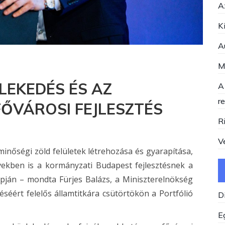
A
K
A
M
LEKEDÉS ÉS AZ
A
r
ŐVÁROSI FEJLESZTÉS
R
V
inőségi zöld felületek létrehozása és gyarapítása,
vekben is a kormányzati Budapest fejlesztésnek a
apján
– mondta Fürjes Balázs, a Miniszterelnökség
séért felelős államtitkára csütörtökön a Portfólió
D
E