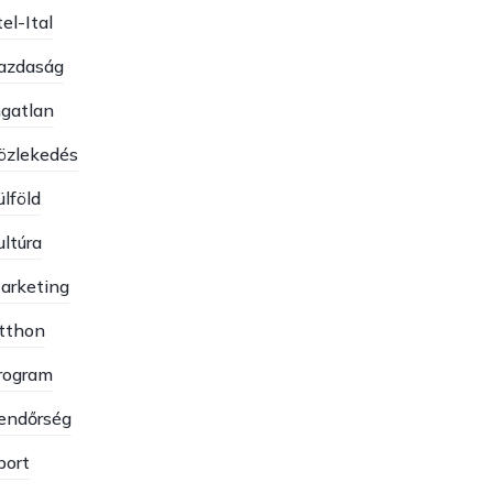
el-Ital
azdaság
ngatlan
özlekedés
ülföld
ultúra
arketing
tthon
rogram
endőrség
port