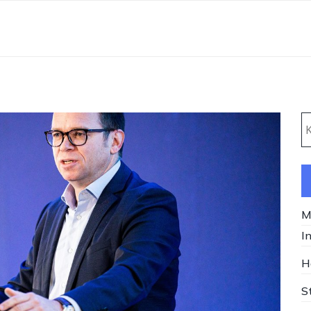
K
M
I
H
S