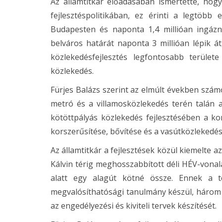
Az államtitkár előadásában ismertette, hog
fejlesztéspolitikában, ez érinti a legtöbb 
Budapesten és naponta 1,4 millióan ingázn
belváros határát naponta 3 millióan lépik át
közlekedésfejlesztés legfontosabb terület
közlekedés.
Fürjes Balázs szerint az elmúlt években szám
metró és a villamosközlekedés terén talán 
kötöttpályás közlekedés fejlesztésében a ko
korszerűsítése, bővítése és a vasútközlekedés 
Az államtitkár a fejlesztések közül kiemelte a
Kálvin térig meghosszabbított déli HÉV-vonal
alatt egy alagút kötné össze. Ennek a 
megvalósíthatósági tanulmány készül, három n
az engedélyezési és kiviteli tervek készítését.