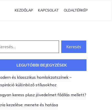
KEZDŐLAP
KAPCSOLAT
OLDALTÉRKÉP
eresés:
LEGUTÓBBI BEJEGYZÉSEK
odern és klasszikus homlokzatszínek –
nspiráció különböző stílusokhoz
ogyan keress plusz jövedelmet főállás mellett?
tria kezelése: menete és hatása