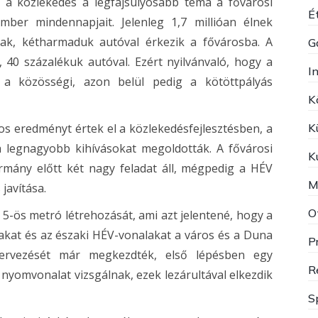
y a közlekedés a legfajsúlyosabb téma a fővárosi
Ét
ember mindennapjait. Jelenleg 1,7 millióan élnek
ak, kétharmaduk autóval érkezik a fővárosba. A
G
, 40 százalékuk autóval. Ezért nyilvánvaló, hogy a
I
e a közösségi, azon belül pedig a kötöttpályás
K
os eredményt értek el a közlekedésfejlesztésben, a
K
a legnagyobb kihívásokat megoldották. A fővárosi
K
rmány előtt két nagy feladat áll, mégpedig a HÉV
M
javítása.
O
z 5-ös metró létrehozását, ami azt jelentené, hogy a
akat és az északi HÉV-vonalakat a város és a Duna
P
tervezését már megkezdték, első lépésben egy
R
yomvonalat vizsgálnak, ezek lezárultával elkezdik
S