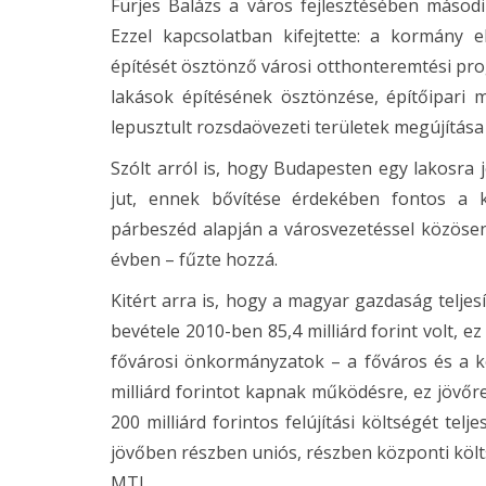
Fürjes Balázs a város fejlesztésében másodi
Ezzel kapcsolatban kifejtette: a kormány e
építését ösztönző városi otthonteremtési prog
lakások építésének ösztönzése, építőipari
lepusztult rozsdaövezeti területek megújítás
Szólt arról is, hogy Budapesten egy lakosra 
jut, ennek bővítése érdekében fontos a k
párbeszéd alapján a városvezetéssel közösen
évben – fűzte hozzá.
Kitért arra is, hogy a magyar gazdaság telj
bevétele 2010-ben 85,4 milliárd forint volt, e
fővárosi önkormányzatok – a főváros és a ke
milliárd forintot kapnak működésre, ez jövőre
200 milliárd forintos felújítási költségét tel
jövőben részben uniós, részben központi költs
MTI