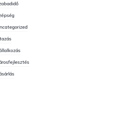
zabadidő
zépség
ncategorized
tazás
állalkozás
árosfejlesztés
ásárlás