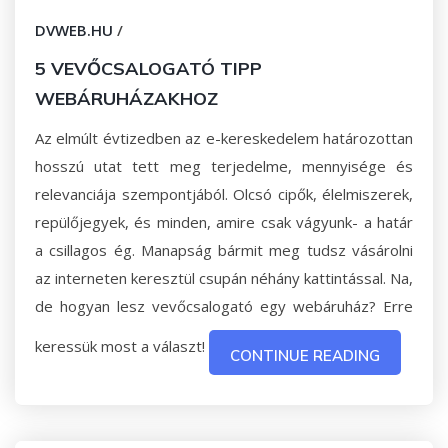
DVWEB.HU
/
5 VEVŐCSALOGATÓ TIPP
WEBÁRUHÁZAKHOZ
Az elmúlt évtizedben az e-kereskedelem határozottan
hosszú utat tett meg terjedelme, mennyisége és
relevanciája szempontjából. Olcsó cipők, élelmiszerek,
repülőjegyek, és minden, amire csak vágyunk- a határ
a csillagos ég. Manapság bármit meg tudsz vásárolni
az interneten keresztül csupán néhány kattintással. Na,
de hogyan lesz vevőcsalogató egy webáruház? Erre
keressük most a választ!
CONTINUE READING