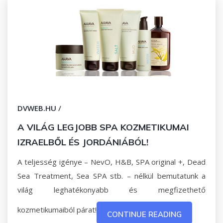
DVWEB.HU
/
A VILÁG LEGJOBB SPA KOZMETIKUMAI
IZRAELBŐL ÉS JORDÁNIÁBÓL!
A teljesség igénye – NevO, H&B, SPA original +, Dead
Sea Treatment, Sea SPA stb. – nélkül bemutatunk a
világ leghatékonyabb és megfizethető
kozmetikumaiból párat!
CONTINUE READING