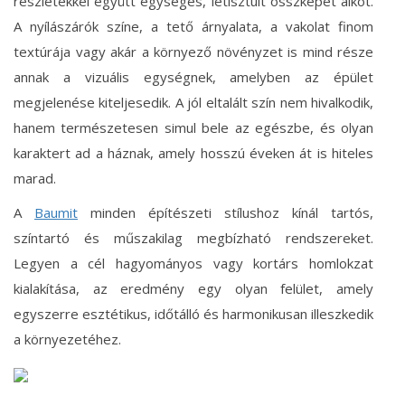
részletekkel együtt egységes, letisztult összképet alkot.
A nyílászárók színe, a tető árnyalata, a vakolat finom
textúrája vagy akár a környező növényzet is mind része
annak a vizuális egységnek, amelyben az épület
megjelenése kiteljesedik. A jól eltalált szín nem hivalkodik,
hanem természetesen simul bele az egészbe, és olyan
karaktert ad a háznak, amely hosszú éveken át is hiteles
marad.
A
Baumit
minden építészeti stílushoz kínál tartós,
színtartó és műszakilag megbízható rendszereket.
Legyen a cél hagyományos vagy kortárs homlokzat
kialakítása, az eredmény egy olyan felület, amely
egyszerre esztétikus, időtálló és harmonikusan illeszkedik
a környezetéhez.