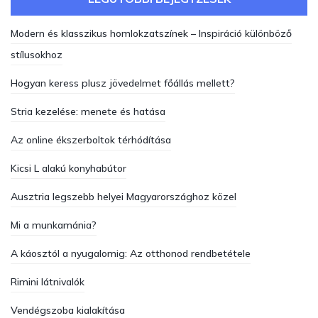
Modern és klasszikus homlokzatszínek – Inspiráció különböző
stílusokhoz
Hogyan keress plusz jövedelmet főállás mellett?
Stria kezelése: menete és hatása
Az online ékszerboltok térhódítása
Kicsi L alakú konyhabútor
Ausztria legszebb helyei Magyarországhoz közel
Mi a munkamánia?
A káosztól a nyugalomig: Az otthonod rendbetétele
Rimini látnivalók
Vendégszoba kialakítása