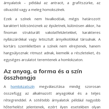
árnyalatok – például az antracit, a grafitszürke, az
olívazöld vagy a meleg homokszínek.
Ezek a színek nem hivalkodóak, mégis határozott
karaktert kölcsönöznek az épületnek, különösen akkor, ha
finoman strukturált vakolatfelületekkel, karakteres
nyílászárókkal vagy letisztult árnyékolókkal társulnak. A
kortárs szemléletben a színek nem elrejtenek, hanem
hangsúlyoznak: ritmust adnak, kiemelik a részleteket, és
egységes arculatot teremtenek a homlokzaton.
Az anyag, a forma és a szín
összhangja
A
homlokzatszín
megválasztása mindig szorosan
összefügg az alkalmazott anyagokkal és a teljes
rétegrenddel. A sötétebb árnyalatok például nagyobb
hőterhelést jelentenek, ezért ilyen esetekben olyan