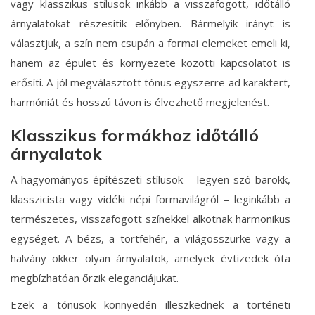
vagy klasszikus stílusok inkább a visszafogott, időtálló
árnyalatokat részesítik előnyben. Bármelyik irányt is
választjuk, a szín nem csupán a formai elemeket emeli ki,
hanem az épület és környezete közötti kapcsolatot is
erősíti. A jól megválasztott tónus egyszerre ad karaktert,
harmóniát és hosszú távon is élvezhető megjelenést.
Klasszikus formákhoz időtálló
árnyalatok
A hagyományos építészeti stílusok – legyen szó barokk,
klasszicista vagy vidéki népi formavilágról – leginkább a
természetes, visszafogott színekkel alkotnak harmonikus
egységet. A bézs, a törtfehér, a világosszürke vagy a
halvány okker olyan árnyalatok, amelyek évtizedek óta
megbízhatóan őrzik eleganciájukat.
Ezek a tónusok könnyedén illeszkednek a történeti