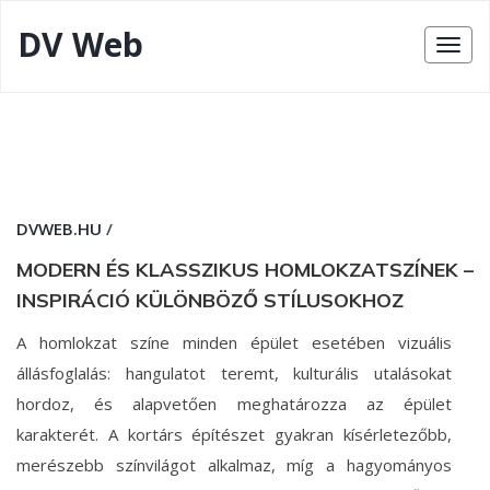
DV Web
DVWEB.HU
/
MODERN ÉS KLASSZIKUS HOMLOKZATSZÍNEK –
INSPIRÁCIÓ KÜLÖNBÖZŐ STÍLUSOKHOZ
A homlokzat színe minden épület esetében vizuális
állásfoglalás: hangulatot teremt, kulturális utalásokat
hordoz, és alapvetően meghatározza az épület
karakterét. A kortárs építészet gyakran kísérletezőbb,
merészebb színvilágot alkalmaz, míg a hagyományos