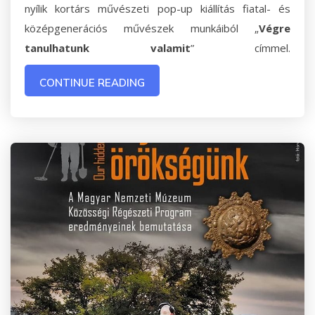
nyílik kortárs művészeti pop-up kiállítás fiatal- és
középgenerációs művészek munkáiból „
Végre
tanulhatunk valamit
” címmel.
CONTINUE READING