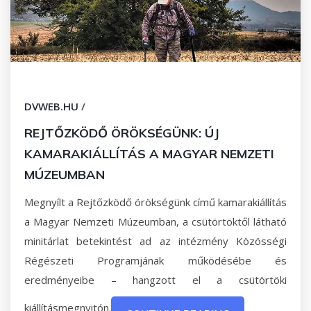
DVWEB.HU
/
REJTŐZKÖDŐ ÖRÖKSÉGÜNK: ÚJ
KAMARAKIÁLLÍTÁS A MAGYAR NEMZETI
MÚZEUMBAN
Megnyílt a Rejtőzködő örökségünk című kamarakiállítás
a Magyar Nemzeti Múzeumban, a csütörtöktől látható
minitárlat betekintést ad az intézmény Közösségi
Régészeti Programjának működésébe és
eredményeibe – hangzott el a csütörtöki
kiállításmegnyitón.