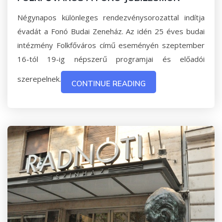
Négynapos különleges rendezvénysorozattal indítja
évadát a Fonó Budai Zeneház. Az idén 25 éves budai
intézmény Folkfőváros című eseményén szeptember
16-tól 19-ig népszerű programjai és előadói
szerepelnek.
CONTINUE READING