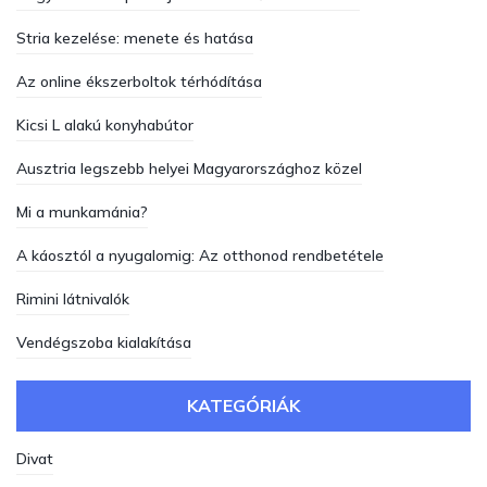
Stria kezelése: menete és hatása
Az online ékszerboltok térhódítása
Kicsi L alakú konyhabútor
Ausztria legszebb helyei Magyarországhoz közel
Mi a munkamánia?
A káosztól a nyugalomig: Az otthonod rendbetétele
Rimini látnivalók
Vendégszoba kialakítása
KATEGÓRIÁK
Divat