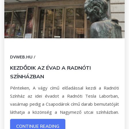
DVWEB.HU
/
KEZDŐDIK AZ ÉVAD A RADNÓTI
SZÍNHÁZBAN
Pénteken, A vágy című előadással kezdi a Radnóti
Színház az idei évadot a Radnóti Tesla Laborban,
vasárnap pedig a Csapodárok című darab bemutatóját
láthatja a közönség a Nagymező utcai színházban.
CONTINUE READING