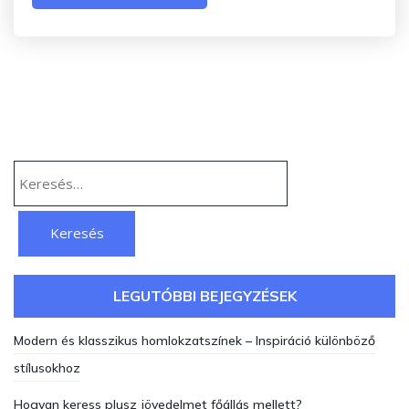
Keresés:
LEGUTÓBBI BEJEGYZÉSEK
Modern és klasszikus homlokzatszínek – Inspiráció különböző
stílusokhoz
Hogyan keress plusz jövedelmet főállás mellett?