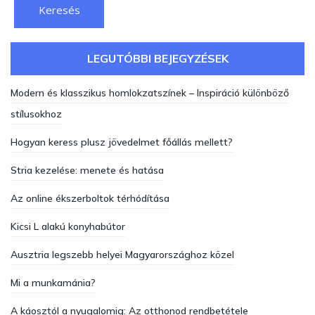
LEGUTÓBBI BEJEGYZÉSEK
Modern és klasszikus homlokzatszínek – Inspiráció különböző
stílusokhoz
Hogyan keress plusz jövedelmet főállás mellett?
Stria kezelése: menete és hatása
Az online ékszerboltok térhódítása
Kicsi L alakú konyhabútor
Ausztria legszebb helyei Magyarországhoz közel
Mi a munkamánia?
A káosztól a nyugalomig: Az otthonod rendbetétele