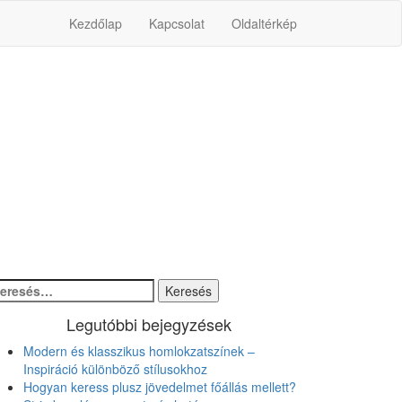
Kezdőlap
Kapcsolat
Oldaltérkép
resés:
Legutóbbi bejegyzések
Modern és klasszikus homlokzatszínek –
Inspiráció különböző stílusokhoz
Hogyan keress plusz jövedelmet főállás mellett?