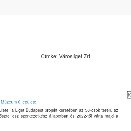
Címke:
Városliget Zrt
Ke
i Múzeum új épülete
lete; a Liget Budapest projekt keretében az 56-osok terén, az
szre lesz szerkezetkész állapotban és 2022-től várja majd a