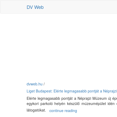
DV Web
dvweb.hu
/
Liget Budapest: Elérte legmagasabb pontját a Néprajz
Elérte legmagasabb pontját a Néprajzi Múzeum új épü
egykori parkoló helyén készülő múzeumépület idén ő
látogatókat.
continue reading