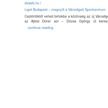
dvweb.hu
/
Liget Budapest – megnyílt a Városligeti Sportcentrum
Csütörtöktől veheti birtokba a közönség az új Városl
az Ajtósi Dürer sor – Dózsa György út keresz
continue reading