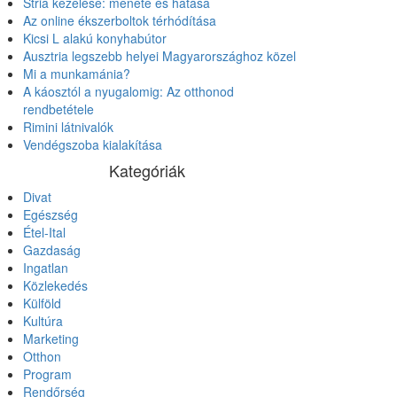
Stria kezelése: menete és hatása
Az online ékszerboltok térhódítása
Kicsi L alakú konyhabútor
Ausztria legszebb helyei Magyarországhoz közel
Mi a munkamánia?
A káosztól a nyugalomig: Az otthonod
rendbetétele
Rimini látnivalók
Vendégszoba kialakítása
Kategóriák
Divat
Egészség
Étel-Ital
Gazdaság
Ingatlan
Közlekedés
Külföld
Kultúra
Marketing
Otthon
Program
Rendőrség