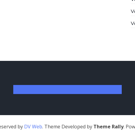
V
V
Reserved by
DV Web
. Theme Developed by
Theme Rally
. Po