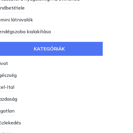
endbetétele
imini látnivalók
endégszoba kialakítása
KATEGÓRIÁK
ivat
gészség
el-Ital
azdaság
ngatlan
özlekedés