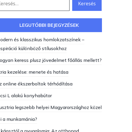
LEGUTÓBBI BEJEGYZÉSEK
odern és klasszikus homlokzatszínek –
nspiráció különböző stílusokhoz
ogyan keress plusz jövedelmet főállás mellett?
tria kezelése: menete és hatása
z online ékszerboltok térhódítása
icsi L alakú konyhabútor
usztria legszebb helyei Magyarországhoz közel
i a munkamánia?
 káosztól a nyugalomig: Az otthonod