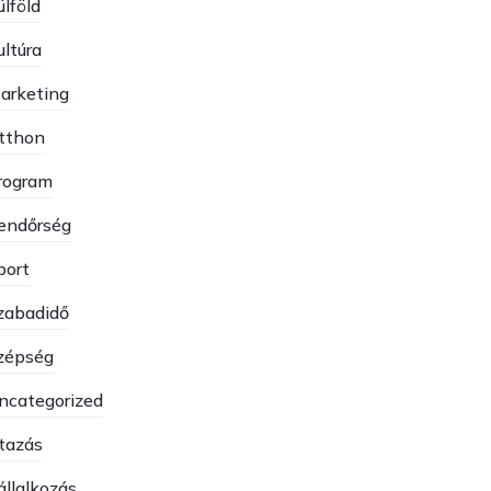
ülföld
ultúra
arketing
tthon
rogram
endőrség
port
zabadidő
zépség
ncategorized
tazás
állalkozás