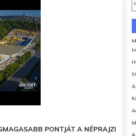
M
I
H
S
A
K
A
M
EGMAGASABB PONTJÁT A NÉPRAJZI
A