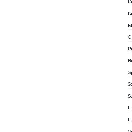
K
K
M
O
P
R
S
S
S
U
U
V