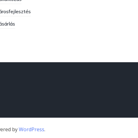
árosfejlesztés
ásárlás
wered by
WordPress
.