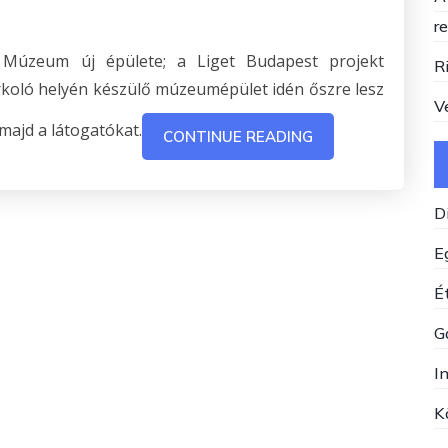
r
 Múzeum új épülete; a Liget Budapest projekt
R
rkoló helyén készülő múzeumépület idén őszre lesz
V
majd a látogatókat.
CONTINUE READING
D
E
Ét
G
I
K