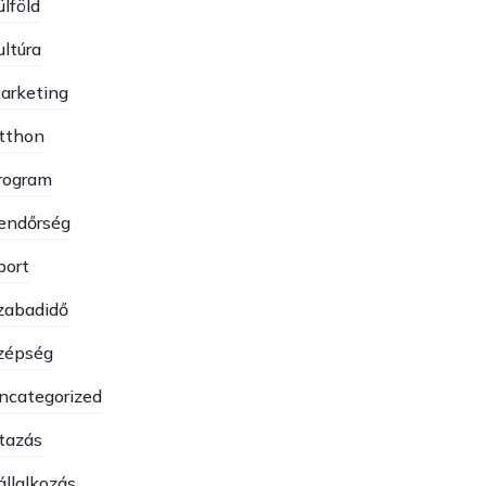
ülföld
ultúra
arketing
tthon
rogram
endőrség
port
zabadidő
zépség
ncategorized
tazás
állalkozás