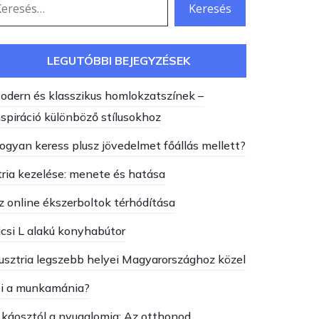
LEGUTÓBBI BEJEGYZÉSEK
odern és klasszikus homlokzatszínek –
nspiráció különböző stílusokhoz
ogyan keress plusz jövedelmet főállás mellett?
tria kezelése: menete és hatása
z online ékszerboltok térhódítása
icsi L alakú konyhabútor
usztria legszebb helyei Magyarországhoz közel
i a munkamánia?
 káosztól a nyugalomig: Az otthonod