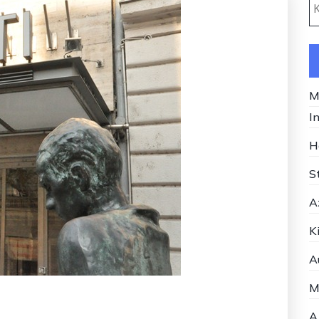
M
I
H
S
A
K
A
M
A