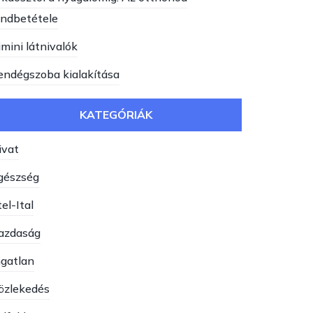
endbetétele
imini látnivalók
endégszoba kialakítása
KATEGÓRIÁK
ivat
gészség
el-Ital
azdaság
ngatlan
özlekedés