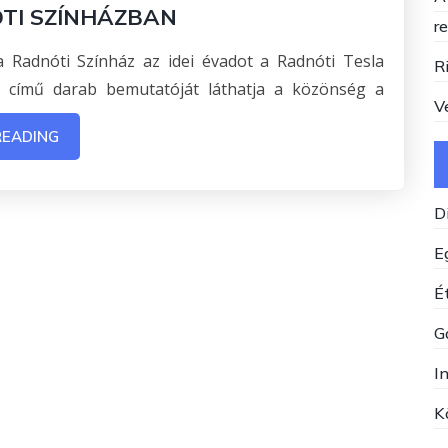
ÓTI SZÍNHÁZBAN
r
a Radnóti Színház az idei évadot a Radnóti Tesla
R
 című darab bemutatóját láthatja a közönség a
V
READING
D
E
Ét
G
I
K