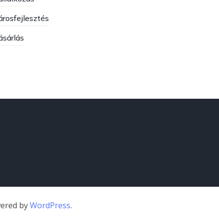
árosfejlesztés
ásárlás
wered by
WordPress
.