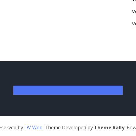
V
V
Reserved by
DV Web
. Theme Developed by
Theme Rally
. Po