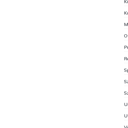
K
K
M
O
P
R
S
S
S
U
U
V