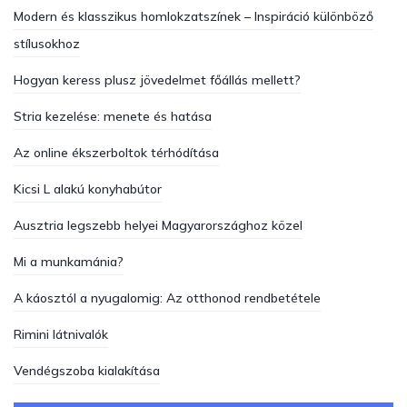
Modern és klasszikus homlokzatszínek – Inspiráció különböző
stílusokhoz
Hogyan keress plusz jövedelmet főállás mellett?
Stria kezelése: menete és hatása
Az online ékszerboltok térhódítása
Kicsi L alakú konyhabútor
Ausztria legszebb helyei Magyarországhoz közel
Mi a munkamánia?
A káosztól a nyugalomig: Az otthonod rendbetétele
Rimini látnivalók
Vendégszoba kialakítása