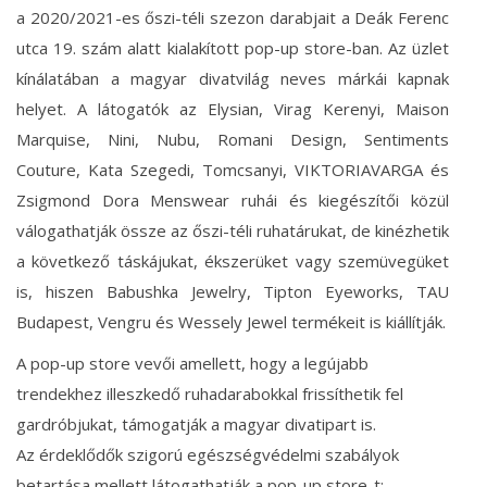
a 2020/2021-es őszi-téli szezon darabjait a Deák Ferenc
utca 19. szám alatt kialakított pop-up store-ban. Az üzlet
kínálatában a magyar divatvilág neves márkái kapnak
helyet. A látogatók az Elysian, Virag Kerenyi, Maison
Marquise, Nini, Nubu, Romani Design, Sentiments
Couture, Kata Szegedi, Tomcsanyi, VIKTORIAVARGA és
Zsigmond Dora Menswear ruhái és kiegészítői közül
válogathatják össze az őszi-téli ruhatárukat, de kinézhetik
a következő táskájukat, ékszerüket vagy szemüvegüket
is, hiszen Babushka Jewelry, Tipton Eyeworks, TAU
Budapest, Vengru és Wessely Jewel termékeit is kiállítják.
A pop-up store vevői amellett, hogy a legújabb
trendekhez illeszkedő ruhadarabokkal frissíthetik fel
gardróbjukat, támogatják a magyar divatipart is.
Az érdeklődők szigorú egészségvédelmi szabályok
betartása mellett látogathatják a pop-up store-t: