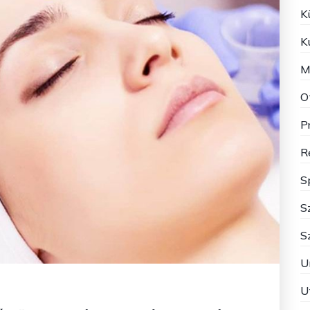
K
K
M
O
P
R
S
S
S
U
U