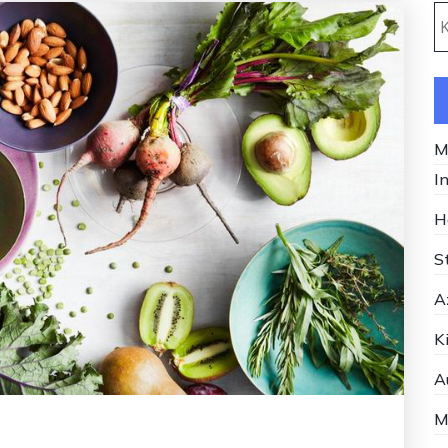
K
M
I
H
S
A
K
A
M