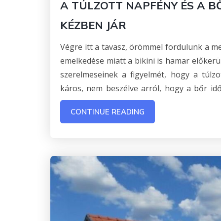
A TÚLZOTT NAPFÉNY ÉS A 
KÉZBEN JÁR
Végre itt a tavasz, örömmel fordulunk a m
emelkedése miatt a bikini is hamar előkerü
szerelmeseinek a figyelmét, hogy a túlz
káros, nem beszélve arról, hogy a bőr idő
CONTINUE READING