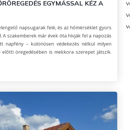
BŐRÖREGEDÉS EGYMÁSSAL KÉZ A
V
V
V
elengető napsugarak felé, és az hőmérséklet gyors
l. A szakemberek már évek óta hívják fel a napozás
ott napfény – különösen védekezés nélkül milyen
 előtti öregedésében is mekkora szerepet játszik.