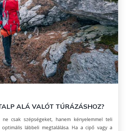
L TALP ALÁ VALÓT TÚRÁZÁSHOZ?
ő ne csak szépségeket, hanem kényelemmel teli
z optimális lábbeli megtalálása. Ha a cipő vagy a