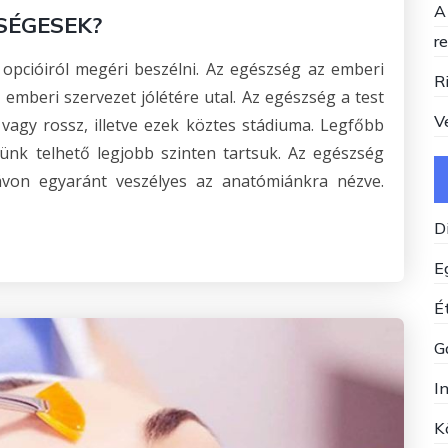
A
SÉGESEK?
r
pcióiról megéri beszélni. Az egészség az emberi
R
emberi szervezet jólétére utal. Az egészség a test
V
 vagy rossz, illetve ezek köztes stádiuma. Legfőbb
ünk telhető legjobb szinten tartsuk. Az egészség
ávon egyaránt veszélyes az anatómiánkra nézve.
D
E
Ét
G
I
K