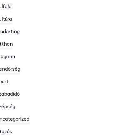
ülföld
ultúra
arketing
tthon
rogram
endőrség
port
zabadidő
zépség
ncategorized
tazás