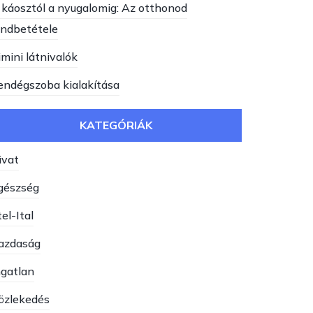
 káosztól a nyugalomig: Az otthonod
endbetétele
imini látnivalók
endégszoba kialakítása
KATEGÓRIÁK
ivat
gészség
el-Ital
azdaság
ngatlan
özlekedés