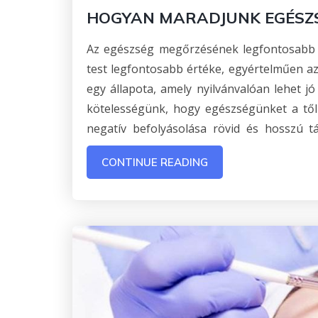
HOGYAN MARADJUNK EGÉSZ
Az egészség megőrzésének legfontosabb o
test legfontosabb értéke, egyértelműen az 
egy állapota, amely nyilvánvalóan lehet jó
kötelességünk, hogy egészségünket a től
negatív befolyásolása rövid és hosszú t
CONTINUE READING