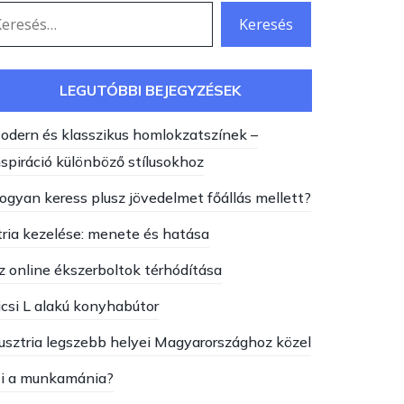
eresés:
LEGUTÓBBI BEJEGYZÉSEK
odern és klasszikus homlokzatszínek –
nspiráció különböző stílusokhoz
ogyan keress plusz jövedelmet főállás mellett?
tria kezelése: menete és hatása
z online ékszerboltok térhódítása
icsi L alakú konyhabútor
usztria legszebb helyei Magyarországhoz közel
i a munkamánia?