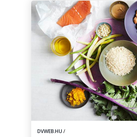
DVWEB.HU
/