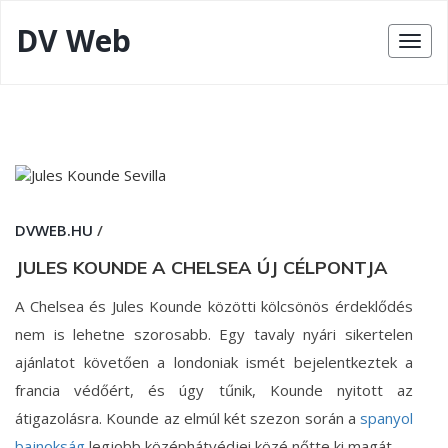
DV Web
DVWEB.HU
/
JULES KOUNDE A CHELSEA ÚJ CÉLPONTJA
A Chelsea és Jules Kounde közötti kölcsönös érdeklődés
nem is lehetne szorosabb. Egy tavaly nyári sikertelen
ajánlatot követően a londoniak ismét bejelentkeztek a
francia védőért, és úgy tűnik, Kounde nyitott az
átigazolásra.
Kounde az elmúl két szezon során a
spanyol
bajnokság
legjobb középhátvédjei közé nőtte ki magát.