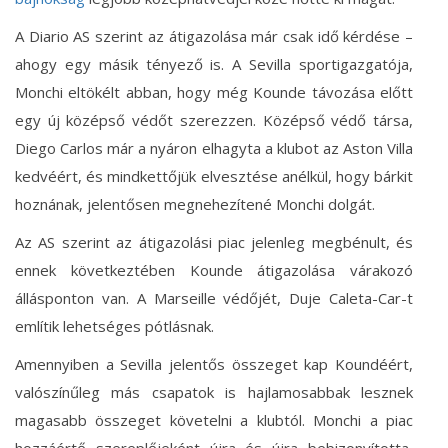
A Diario AS szerint az átigazolása már csak idő kérdése –
ahogy egy másik tényező is. A Sevilla sportigazgatója,
Monchi eltökélt abban, hogy még Kounde távozása előtt
egy új középső védőt szerezzen. Középső védő társa,
Diego Carlos már a nyáron elhagyta a klubot az Aston Villa
kedvéért, és mindkettőjük elvesztése anélkül, hogy bárkit
hoznának, jelentősen megnehezítené Monchi dolgát.
Az AS szerint az átigazolási piac jelenleg megbénult, és
ennek következtében Kounde átigazolása várakozó
állásponton van. A Marseille védőjét, Duje Caleta-Car-t
említik lehetséges pótlásnak.
Amennyiben a Sevilla jelentős összeget kap Koundéért,
valószínűleg más csapatok is hajlamosabbak lesznek
magasabb összeget követelni a klubtól. Monchi a piac