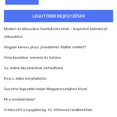
LEGUTÓBBI BEJEGYZÉSEK
Modern és klasszikus homlokzatszínek – Inspiráció különböző
stílusokhoz
Hogyan keress plusz jövedelmet főállás mellett?
Stria kezelése: menete és hatása
Az online ékszerboltok térhódítása
Kicsi L alakú konyhabútor
Ausztria legszebb helyei Magyarországhoz közel
Mi a munkamánia?
A káosztól a nyugalomig: Az otthonod rendbetétele