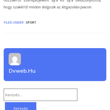
hozzáértő szereplőjeként újra és újra bebizonyította,
hogy szakértő módon dolgozik az átigazolási piacon.
FILED UNDER :
SPORT
Dvweb.hu
Keresés: