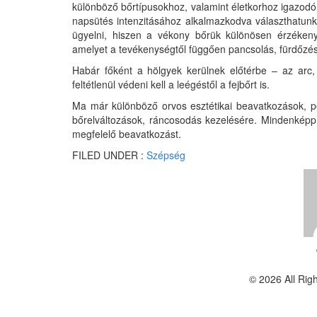
különböző bőrtípusokhoz, valamint életkorhoz igazodó 
napsütés intenzitásához alkalmazkodva választhatunk 
ügyelni, hiszen a vékony bőrük különösen érzéken
amelyet a tevékenységtől függően pancsolás, fürdőzés 
Habár főként a hölgyek kerülnek előtérbe – az arc
feltétlenül védeni kell a leégéstől a fejbőrt is.
Ma már különböző orvos esztétikai beavatkozások, 
bőrelváltozások, ráncosodás kezelésére. Mindenképp
megfelelő beavatkozást.
FILED UNDER :
Szépség
©
2026
All Rig