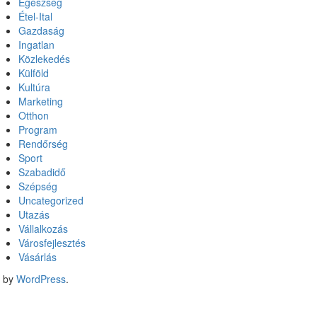
Egészség
Étel-Ital
Gazdaság
Ingatlan
Közlekedés
Külföld
Kultúra
Marketing
Otthon
Program
Rendőrség
Sport
Szabadidő
Szépség
Uncategorized
Utazás
Vállalkozás
Városfejlesztés
Vásárlás
d by
WordPress
.