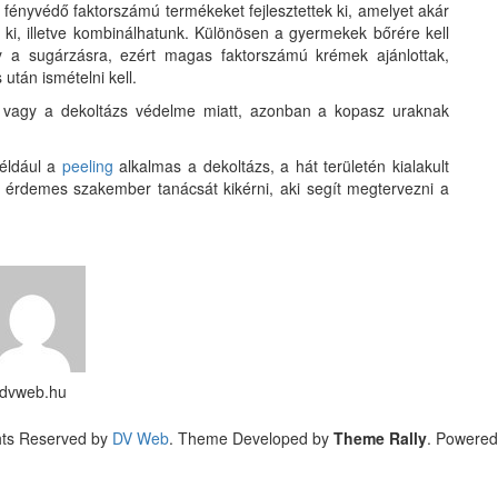
fényvédő faktorszámú termékeket fejlesztettek ki, amelyet akár
ki, illetve kombinálhatunk. Különösen a gyermekek bőrére kell
y a sugárzásra, ezért magas faktorszámú krémek ajánlottak,
után ismételni kell.
, vagy a dekoltázs védelme miatt, azonban a kopasz uraknak
például a
peeling
alkalmas a dekoltázs, a hát területén kialakult
 érdemes szakember tanácsát kikérni, aki segít megtervezni a
dvweb.hu
hts Reserved by
DV Web
. Theme Developed by
Theme Rally
. Powere