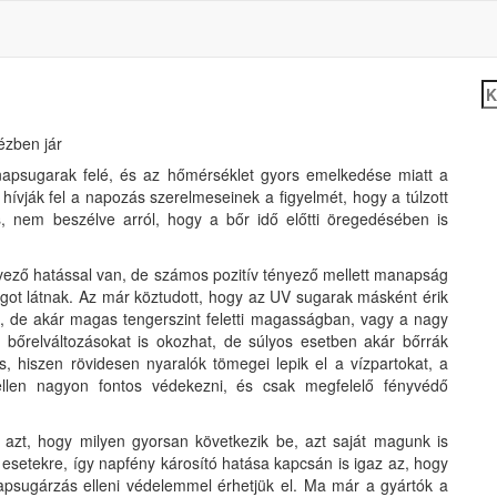
Ke
ézben jár
napsugarak felé, és az hőmérséklet gyors emelkedése miatt a
hívják fel a napozás szerelmeseinek a figyelmét, hogy a túlzott
, nem beszélve arról, hogy a bőr idő előtti öregedésében is
dvező hatással van, de számos pozitív tényező mellett manapság
ágot látnak. Az már köztudott, hogy az UV sugarak másként érik
 de akár magas tengerszint feletti magasságban, vagy a nagy
 bőrelváltozásokat is okozhat, de súlyos esetben akár bőrrák
s, hiszen rövidesen nyaralók tömegei lepik el a vízpartokat, a
ellen nagyon fontos védekezni, és csak megfelelő fényvédő
 azt, hogy milyen gyorsan következik be, azt saját magunk is
s esetekre, így napfény károsító hatása kapcsán is igaz az, hogy
apsugárzás elleni védelemmel érhetjük el. Ma már a gyártók a