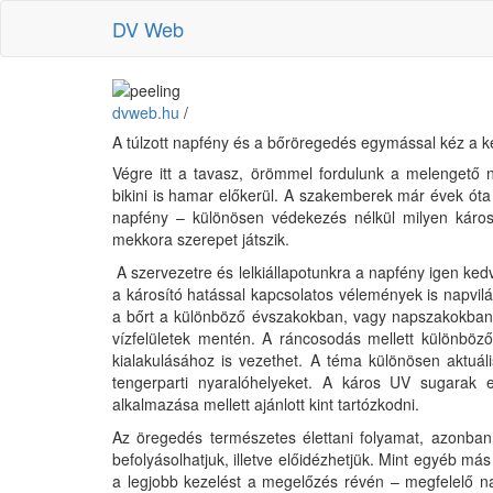
DV Web
dvweb.hu
/
A túlzott napfény és a bőröregedés egymással kéz a k
Végre itt a tavasz, örömmel fordulunk a melengető 
bikini is hamar előkerül. A szakemberek már évek óta 
napfény – különösen védekezés nélkül milyen káros
mekkora szerepet játszik.
A szervezetre és lelkiállapotunkra a napfény igen ke
a károsító hatással kapcsolatos vélemények is napvil
a bőrt a különböző évszakokban, vagy napszakokban,
vízfelületek mentén. A ráncosodás mellett különböző
kialakulásához is vezethet. A téma különösen aktuáli
tengerparti nyaralóhelyeket. A káros UV sugarak 
alkalmazása mellett ajánlott kint tartózkodni.
Az öregedés természetes élettani folyamat, azonban
befolyásolhatjuk, illetve előidézhetjük. Mint egyéb má
a legjobb kezelést a megelőzés révén – megfelelő n