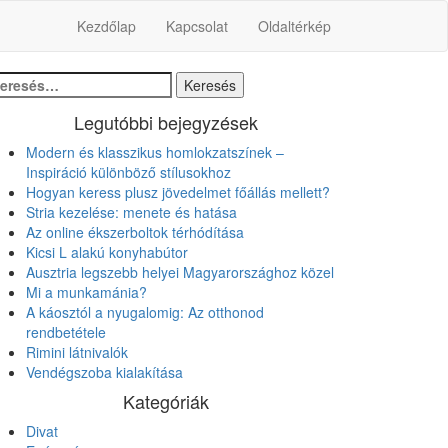
Kezdőlap
Kapcsolat
Oldaltérkép
resés:
Legutóbbi bejegyzések
Modern és klasszikus homlokzatszínek –
Inspiráció különböző stílusokhoz
Hogyan keress plusz jövedelmet főállás mellett?
Stria kezelése: menete és hatása
Az online ékszerboltok térhódítása
Kicsi L alakú konyhabútor
Ausztria legszebb helyei Magyarországhoz közel
Mi a munkamánia?
A káosztól a nyugalomig: Az otthonod
rendbetétele
Rimini látnivalók
Vendégszoba kialakítása
Kategóriák
Divat