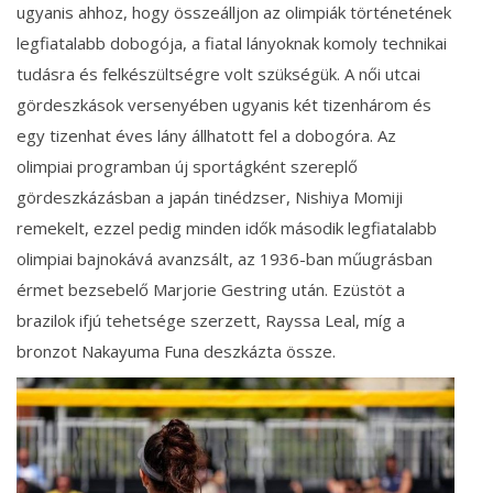
ugyanis ahhoz, hogy összeálljon az olimpiák történetének
legfiatalabb dobogója, a fiatal lányoknak komoly technikai
tudásra és felkészültségre volt szükségük. A női utcai
gördeszkások versenyében ugyanis két tizenhárom és
egy tizenhat éves lány állhatott fel a dobogóra. Az
olimpiai programban új sportágként szereplő
gördeszkázásban a japán tinédzser, Nishiya Momiji
remekelt, ezzel pedig minden idők második legfiatalabb
olimpiai bajnokává avanzsált, az 1936-ban műugrásban
érmet bezsebelő Marjorie Gestring után. Ezüstöt a
brazilok ifjú tehetsége szerzett, Rayssa Leal, míg a
bronzot Nakayuma Funa deszkázta össze.