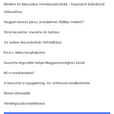
Modern és klasszikus homlokzatszínek – Inspiráció különböző
stílusokhoz
Hogyan keress plusz jövedelmet főállás mellett?
Stria kezelése: menete és hatása
Az online ékszerboltok térhódítása
Kicsi L alakú konyhabútor
Ausztria legszebb helyei Magyarországhoz közel
Mi a munkamánia?
A káosztól a nyugalomig: Az otthonod rendbetétele
Rimini látnivalók
Vendégszoba kialakítása