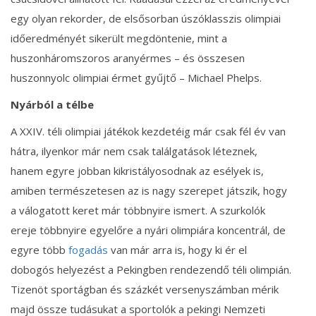
egy olyan rekorder, de elsősorban úszóklasszis olimpiai
időeredményét sikerült megdöntenie, mint a
huszonháromszoros aranyérmes – és összesen
huszonnyolc olimpiai érmet gyűjtő – Michael Phelps.
Nyárból a télbe
A XXIV. téli olimpiai játékok kezdetéig már csak fél év van
hátra, ilyenkor már nem csak találgatások léteznek,
hanem egyre jobban kikristályosodnak az esélyek is,
amiben természetesen az is nagy szerepet játszik, hogy
a válogatott keret már többnyire ismert. A szurkolók
ereje többnyire egyelőre a nyári olimpiára koncentrál, de
egyre több
fogadás
van már arra is, hogy ki ér el
dobogós helyezést a Pekingben rendezendő téli olimpián.
Tizenöt sportágban és százkét versenyszámban mérik
majd össze tudásukat a sportolók a pekingi Nemzeti