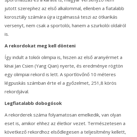
jutott szerephez az első alkalommal, ellenben a fiatalabb
korosztály számára újra izgalmassá teszi az ötkarikás
versenyt, nem csak a sportolói, hanem a szurkolói oldalról
is.
A rekordokat meg kell dönteni
Így indult a tokiói olimpia is, hiszen az első aranyérmet a
kínai Jan Csien (Yang Qian) nyerte, és eredménye rögtön
egy olimpiai rekord is lett. A sportlövőnő 10 méteres
légpuskás számban érte el a győzelmet, 251,8 körös
rekordjával.
Legfiatalabb dobogósok
A rekorderek száma folyamatosan emelkedik, van olyan
eset is, amikor ehhez az életkor vezet. Természetesen a
következő rekordhoz elsődlegesen a teljesítmény kellett,