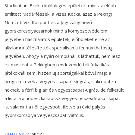
Stadionban. Ezek a különleges épületek, mint az előbb
említett Madárfészek, a Vizes Kocka, azaz a Pekingi
Nemzeti Vízi Központ és a Jégszalag nevű
gyorskorcsolyacsarnok mind a környezetvédelem
jegyében használatos épületek, előbbieket erre az
alkalomra téliesítették speciálisan a fenntarthatóság
jegyében. Ahogy a nyári olimpiánál is láthattuk, nem lesz
ez másként a Pekingben rendezendő téli ötkarikás
játékoknál sem, hiszen új sportágakkal bővül majd a
program, ezek a vegyes csapatú síugrás, síakrobatika
nőknek, a férfi big air és vegyescsapat-ugrás, de felkerült
a listára a hódeszka krossz vegyes összeállítású csapat
is, valamint a női egyesbob, illetve a rövid pályás
gyorskorcsolya vegyescsapat-váltó is.
FILED UNDER :
SPORT