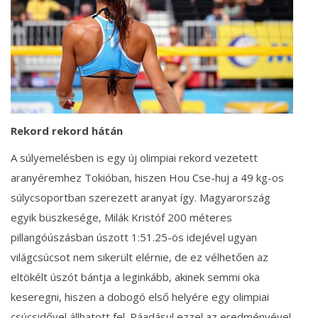
Rekord rekord hátán
A súlyemelésben is egy új olimpiai rekord vezetett
aranyéremhez Tokióban, hiszen Hou Cse-huj a 49 kg-os
súlycsoportban szerezett aranyat így. Magyarország
egyik büszkesége, Milák Kristóf 200 méteres
pillangóúszásban úszott 1:51.25-ös idejével ugyan
világcsúcsot nem sikerült elérnie, de ez vélhetően az
eltökélt úszót bántja a leginkább, akinek semmi oka
keseregni, hiszen a dobogó első helyére egy olimpiai
csúcsidővel állhatott fel. Ráadásul ezzel az eredményével