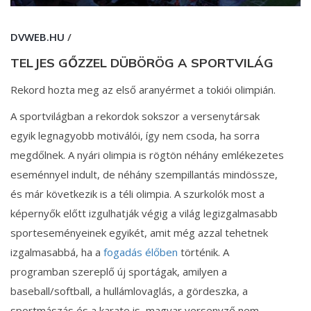
DVWEB.HU
/
TELJES GŐZZEL DÜBÖRÖG A SPORTVILÁG
Rekord hozta meg az első aranyérmet a tokiói olimpián.
A sportvilágban a rekordok sokszor a versenytársak
egyik legnagyobb motiválói, így nem csoda, ha sorra
megdőlnek. A nyári olimpia is rögtön néhány emlékezetes
eseménnyel indult, de néhány szempillantás mindössze,
és már következik is a téli olimpia. A szurkolók most a
képernyők előtt izgulhatják végig a világ legizgalmasabb
sporteseményeinek egyikét, amit még azzal tehetnek
izgalmasabbá, ha a
fogadás élőben
történik. A
programban szereplő új sportágak, amilyen a
baseball/softball, a hullámlovaglás, a gördeszka, a
sportmászás és a karate is, magyar versenyző nem