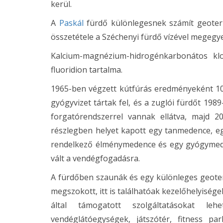
kerül.
A
Paskál
fürdő különlegesnek számít geoterm
összetétele a Széchenyi fürdő vízével megegy
Kalcium-magnézium-hidrogénkarbonátos klo
fluoridion tartalma.
1965-ben végzett kútfúrás eredményeként 10
gyógyvizet tártak fel, és a zuglói fürdőt 19
forgatórendszerrel vannak ellátva, majd 20
részlegben helyet kapott egy tanmedence, eg
rendelkező élménymedence és egy gyógymeden
vált a vendégfogadásra.
A fürdőben szaunák és egy különleges geoter
megszokott, itt is találhatóak kezelőhelyiség
által támogatott szolgáltatásokat l
vendéglátóegységek, játszótér, fitness pa