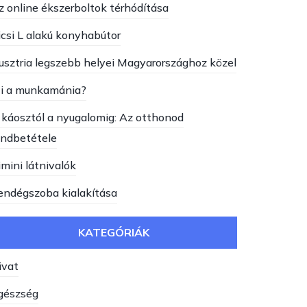
z online ékszerboltok térhódítása
icsi L alakú konyhabútor
usztria legszebb helyei Magyarországhoz közel
i a munkamánia?
 káosztól a nyugalomig: Az otthonod
endbetétele
imini látnivalók
endégszoba kialakítása
KATEGÓRIÁK
ivat
gészség