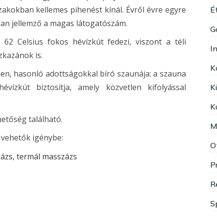
akokban kellemes pihenést kínál. Évről évre egyre
Ét
ban jellemző a magas látogatószám.
G
2 Celsius fokos hévízkút fedezi, viszont a téli
I
zkazánok is.
K
en, hasonló adottságokkal bíró szaunája: a szauna
vízkút biztosítja, amely közvetlen kifolyással
K
K
hetőség található.
M
 vehetők igénybe:
O
zázs, termál masszázs
P
R
S