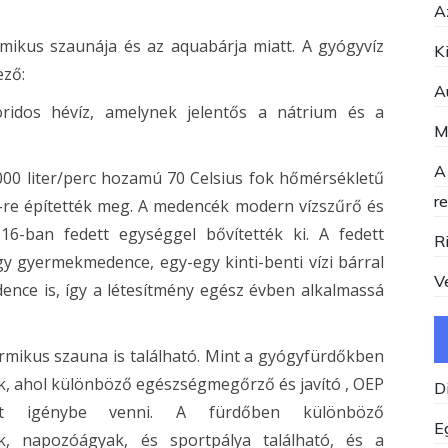
A
ikus szaunája és az aquabárja miatt. A gyógyvíz
K
ező:
A
ridos hévíz, amelynek jelentős a nátrium és a
M
A
00 liter/perc hozamú 70 Celsius fok hőmérsékletű
r
89-re építették meg. A medencék modern vízszűrő és
16-ban fedett egységgel bővítették ki. A fedett
R
y gyermekmedence, egy-egy kinti-benti vízi bárral
V
ce is, így a létesítmény egész évben alkalmassá
mikus szauna is található. Mint a gyógyfürdőkben
ek, ahol különböző egészségmegőrző és javító , OEP
D
ehet igénybe venni. A fürdőben különböző
E
rk, napozóágyak, és sportpálya található, és a