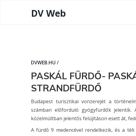
DV Web
DVWEB.HU
/
PASKÁL FÜRDŐ- PASKÁ
STRANDFÜRDŐ
Budapest turisztikai vonzerejét a történe
számban előforduló gyógyfürdők jelentik.
közelmúltban jelentős felújításon esett át, fed
A fürdő 9 medencével rendelkezik, és a tél