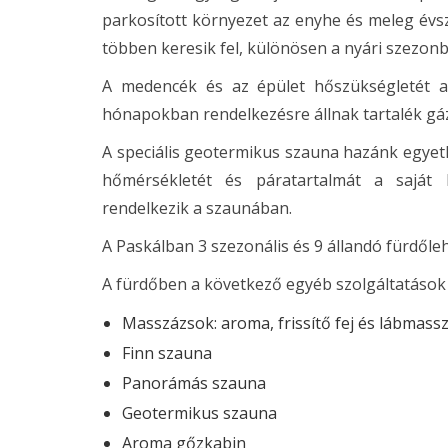
parkosított környezet az enyhe és meleg évsz
többen keresik fel, különösen a nyári szezon
A medencék és az épület hőszükségletét a 6
hónapokban rendelkezésre állnak tartalék gá
A speciális geotermikus szauna hazánk egyetl
hőmérsékletét és páratartalmát a saját hé
rendelkezik a szaunában.
A Paskálban 3 szezonális és 9 állandó fürdőle
A fürdőben a következő egyéb szolgáltatások
Masszázsok: aroma, frissítő fej és lábmass
Finn szauna
Panorámás szauna
Geotermikus szauna
Aroma gőzkabin