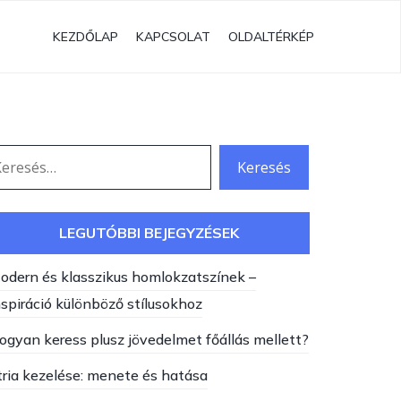
KEZDŐLAP
KAPCSOLAT
OLDALTÉRKÉP
eresés:
LEGUTÓBBI BEJEGYZÉSEK
odern és klasszikus homlokzatszínek –
nspiráció különböző stílusokhoz
ogyan keress plusz jövedelmet főállás mellett?
tria kezelése: menete és hatása