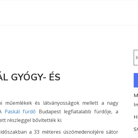
K
L GYÓGY- ÉS
M
lmi műemlékek és látványosságok mellett a nagy
I
 A
Paskál fürdő
Budapest legfiatalabb fürdője, a
H
ett részleggel bővítették ki.
S
i időszakban a 33 méteres úszómedencéjére sátor