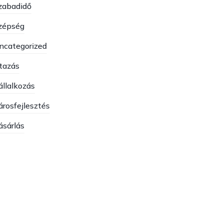
zabadidő
zépség
ncategorized
tazás
állalkozás
árosfejlesztés
ásárlás