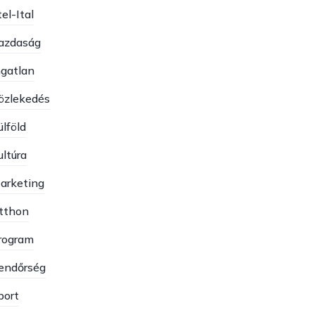
el-Ital
azdaság
ngatlan
özlekedés
ülföld
ultúra
arketing
tthon
rogram
endőrség
port