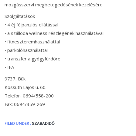
mozgásszervi megbetegedésének kezelésére.
Szolgáltatások
• 4 éj félpanziós ellátással
• a szálloda wellness részlegének használatával
• fitneszteremhasználattal
• parkolóhasználattal
• transzfer a gyógyfürdőre
• IFA
9737, Bük
Kossuth Lajos u. 60.
Telefon: 0694/558-200
Fax: 0694/359-269
FILED UNDER :
SZABADIDŐ