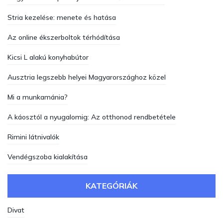
Stria kezelése: menete és hatása
Az online ékszerboltok térhódítása
Kicsi L alakú konyhabútor
Ausztria legszebb helyei Magyarországhoz közel
Mi a munkamánia?
A káosztól a nyugalomig: Az otthonod rendbetétele
Rimini látnivalók
Vendégszoba kialakítása
KATEGÓRIÁK
Divat