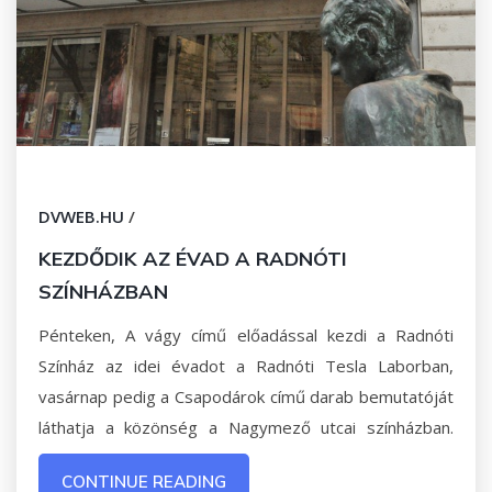
DVWEB.HU
/
KEZDŐDIK AZ ÉVAD A RADNÓTI
SZÍNHÁZBAN
Pénteken, A vágy című előadással kezdi a Radnóti
Színház az idei évadot a Radnóti Tesla Laborban,
vasárnap pedig a Csapodárok című darab bemutatóját
láthatja a közönség a Nagymező utcai színházban.
CONTINUE READING