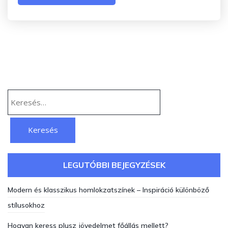
Keresés:
LEGUTÓBBI BEJEGYZÉSEK
Modern és klasszikus homlokzatszínek – Inspiráció különböző
stílusokhoz
Hogyan keress plusz jövedelmet főállás mellett?