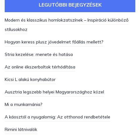
LEGUTÓBBI BEJEGYZÉSEK
Modern és klasszikus homlokzatszínek – Inspiráció különböző
stílusokhoz
Hogyan keress plusz jövedelmet főállás mellett?
Stria kezelése: menete és hatása
Az online ékszerboltok térhódítása
Kicsi L alakú konyhabútor
Ausztria legszebb helyei Magyarországhoz közel
Mi a munkamánia?
A káosztól a nyugalomig: Az otthonod rendbetétele
Rimini látnivalók