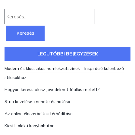
Keresés:
LEGUTÓBBI BEJEGYZÉSEK
Modern és klasszikus homlokzatszínek – Inspiráció különböző
stílusokhoz
Hogyan keress plusz jövedelmet főállás mellett?
Stria kezelése: menete és hatása
Az online ékszerboltok térhódítása
Kicsi L alakú konyhabútor