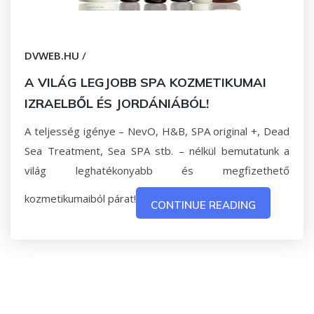
DVWEB.HU
/
A VILÁG LEGJOBB SPA KOZMETIKUMAI
IZRAELBŐL ÉS JORDÁNIÁBÓL!
A teljesség igénye – NevO, H&B, SPA original +, Dead
Sea Treatment, Sea SPA stb. – nélkül bemutatunk a
világ leghatékonyabb és megfizethető
kozmetikumaiból párat!
CONTINUE READING