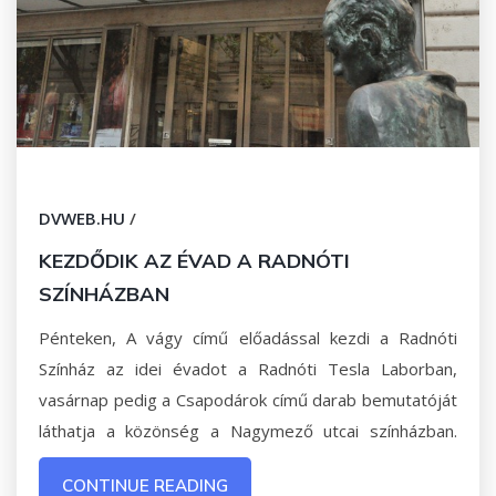
DVWEB.HU
/
KEZDŐDIK AZ ÉVAD A RADNÓTI
SZÍNHÁZBAN
Pénteken, A vágy című előadással kezdi a Radnóti
Színház az idei évadot a Radnóti Tesla Laborban,
vasárnap pedig a Csapodárok című darab bemutatóját
láthatja a közönség a Nagymező utcai színházban.
CONTINUE READING