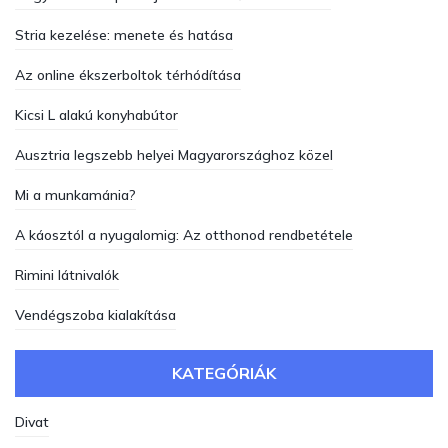
Stria kezelése: menete és hatása
Az online ékszerboltok térhódítása
Kicsi L alakú konyhabútor
Ausztria legszebb helyei Magyarországhoz közel
Mi a munkamánia?
A káosztól a nyugalomig: Az otthonod rendbetétele
Rimini látnivalók
Vendégszoba kialakítása
KATEGÓRIÁK
Divat