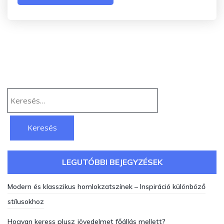
Keresés:
LEGUTÓBBI BEJEGYZÉSEK
Modern és klasszikus homlokzatszínek – Inspiráció különböző
stílusokhoz
Hogyan keress plusz jövedelmet főállás mellett?