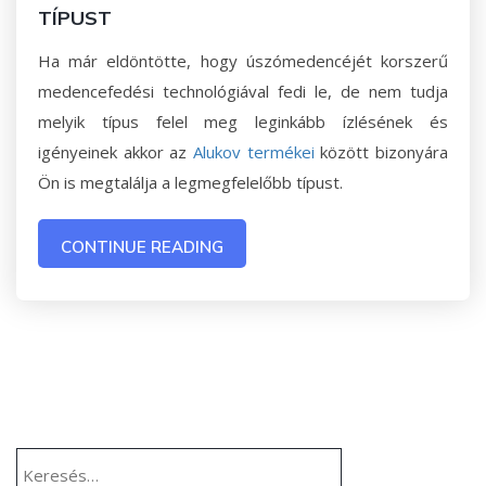
TÍPUST
Ha már eldöntötte, hogy úszómedencéjét korszerű
medencefedési technológiával fedi le, de nem tudja
melyik típus felel meg leginkább ízlésének és
igényeinek akkor az
Alukov termékei
között bizonyára
Ön is megtalálja a legmegfelelőbb típust.
CONTINUE READING
Keresés: